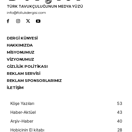
TÜRK TAVUKÇULUĞUNUN MEDYA YÜZÜ
info@follukdergisi.com
DERGI KÜNYESI
HAKKIMIZDA
MISYONUMUZ
VIZYONUMUZ
GIZLILIK POLITIKASI
REKLAM SERVISI
REKLAM SPONSORLARIMIZ
İLETIŞIM
Köşe Yazıları
53
Haber-Aktüel
43
Arşiv-Haber
40
Hobicinin El kitabı
28